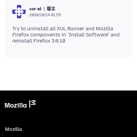
版主
cor-el
2010/10/14 01:55
Try to uninstall all XUL Runner and Mozilla
Firefox components in "Install Software" and
Mozilla