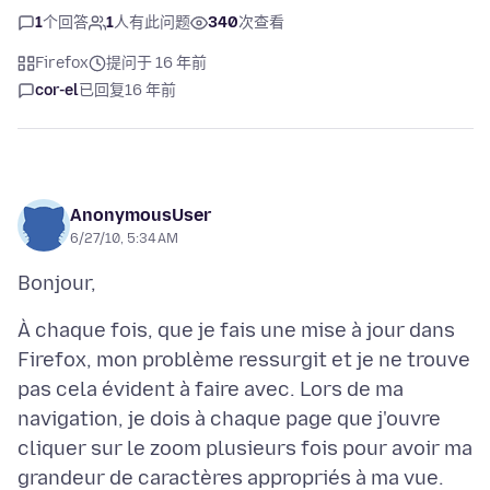
1
个回答
1
人有此问题
340
次查看
Firefox
提问于 16 年前
cor-el
已回复
16 年前
AnonymousUser
6/27/10, 5:34 AM
À chaque fois, que je fais une mise à jour dans
Firefox, mon problème ressurgit et je ne trouve
pas cela évident à faire avec. Lors de ma
navigation, je dois à chaque page que j'ouvre
cliquer sur le zoom plusieurs fois pour avoir ma
grandeur de caractères appropriés à ma vue.