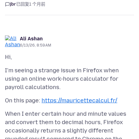
jbr
已回复
1 个月前
Ali Ashan
6/13/26, 8:59 AM
I'm seeing a strange issue in Firefox when
using an online work-hours calculator for
On this page:
https://mauricettecalcul.fr/
When I enter certain hour and minute values
and convert them to decimal hours, Firefox
occasionally returns a slightly different