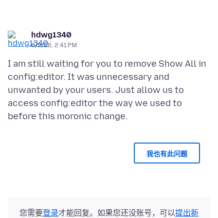
hdwg1340
6/9/26, 2:41 PM
I am still waiting for you to remove Show All in
config:editor. It was unnecessary and
unwanted by your users. Just allow us to
access config:editor the way we used to
我也有此问题
您需要
登录
才能回复。如果您还没账号，可以
提出新