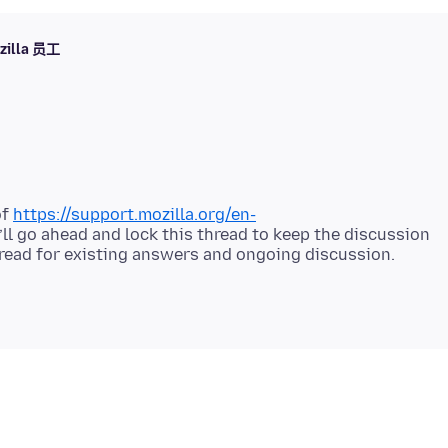
zilla 员工
of
https://support.mozilla.org/en-
I’ll go ahead and lock this thread to keep the discussion