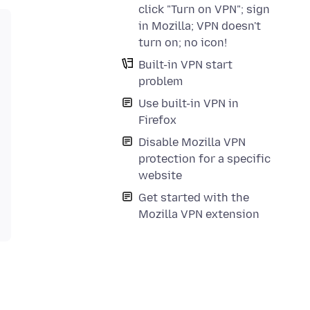
click "Turn on VPN"; sign
in Mozilla; VPN doesn't
turn on; no icon!
Built-in VPN start
problem
Use built-in VPN in
Firefox
Disable Mozilla VPN
protection for a specific
website
Get started with the
Mozilla VPN extension