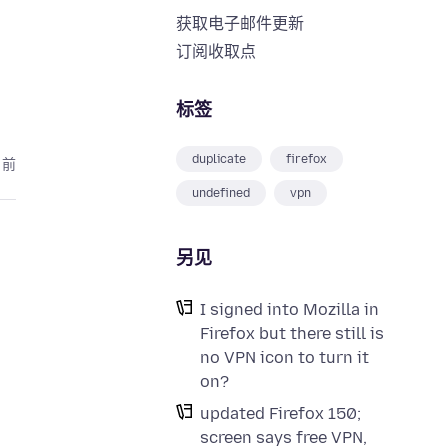
获取电子邮件更新
订阅收取点
标签
duplicate
firefox
月前
undefined
vpn
另见
I signed into Mozilla in
Firefox but there still is
no VPN icon to turn it
on?
updated Firefox 150;
screen says free VPN,