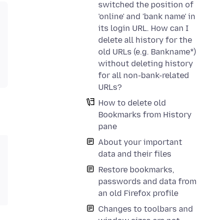
switched the position of
'online' and 'bank name' in
its login URL. How can I
delete all history for the
old URLs (e.g. Bankname*)
without deleting history
for all non-bank-related
URLs?
How to delete old
Bookmarks from History
pane
About your important
data and their files
Restore bookmarks,
passwords and data from
an old Firefox profile
Changes to toolbars and