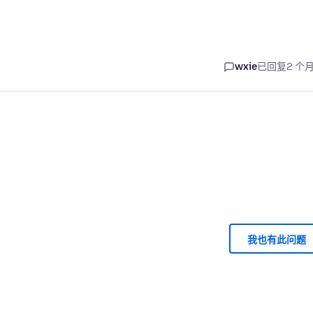
wxie
已回复
2 个
我也有此问题