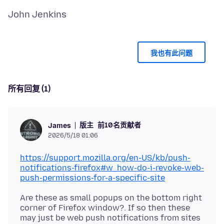
我也有此问题
所有回复 (1)
版主
前10名贡献者
James
2026/5/18 01:06
https://support.mozilla.org/en-US/kb/push-
notifications-firefox#w_how-do-i-revoke-web-
push-permissions-for-a-specific-site
Are these as small popups on the bottom right
corner of Firefox window?. If so then these
may just be web push notifications from sites