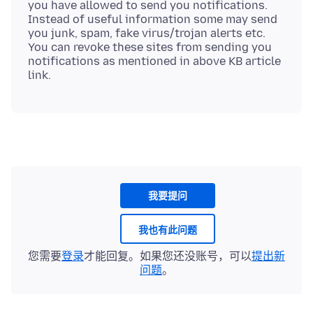
you have allowed to send you notifications.
Instead of useful information some may send
you junk, spam, fake virus/trojan alerts etc.
You can revoke these sites from sending you
notifications as mentioned in above KB article
我要提问
我也有此问题
您需要
登录
才能回复。如果您还没账号，可以
提出新
问题
。