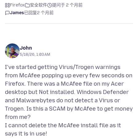
Firefox
安全软件
提问于 2 个月前
James
已回复
2 个月前
John
5/18/26, 1:03 AM
I've started getting Virus/Trogen warnings
from McAfee popping up every few seconds on
Firefox. There was a McAfee file on my Acer
desktop but Not installed. Windows Defender
and Malwarebytes do not detect a Virus or
Trogen. Is this a SCAM by McAfee to get money
from me?
I cannot delete the McAfee install file as it