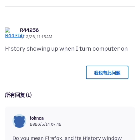
R44256
5/13/26, 11:15 AM
我也有此问题
所有回复 (1)
johnca
2026/5/14 07:42
Do you mean Firefox, and its History window