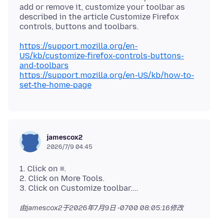
add or remove it, customize your toolbar as
described in the article Customize Firefox
https://support.mozilla.org/en-
US/kb/customize-firefox-controls-buttons-
and-toolbars
https://support.mozilla.org/en-US/kb/how-to-
set-the-home-page
jamescox2
2026/7/9 04:45
1. Click on ≡.
2. Click on More Tools.
由jamescox2于
2026年7月9日 -0700 08:05:16
修改