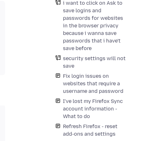
i want to click on Ask to
save logins and
passwords for websites
in the browser privacy
because i wanna save
passwords that i have't
save before
security settings will not
save
Fix login issues on
websites that require a
username and password
I've lost my Firefox Sync
account information -
What to do
Refresh Firefox - reset
add-ons and settings