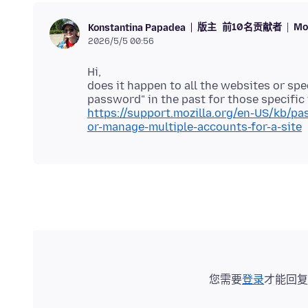
版主
前10名贡献者
Mo
Konstantina Papadea
2026/5/5 00:56
Hi,
does it happen to all the websites or sp
https://support.mozilla.org/en-US/kb/p
or-manage-multiple-accounts-for-a-site
您需要
登录
才能回复