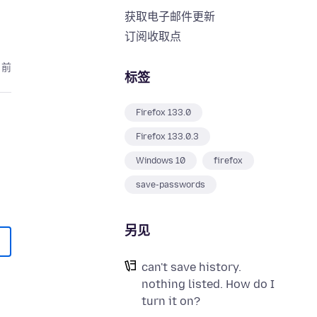
获取电子邮件更新
订阅收取点
月前
标签
Firefox 133.0
Firefox 133.0.3
Windows 10
firefox
save-passwords
另见
can't save history.
nothing listed. How do I
turn it on?