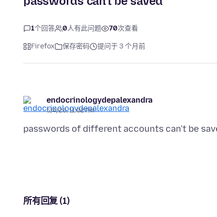
passwords can't be saved
1
个回答
0
人有此问题
70
次查看
Firefox
保存密码
提问于 3 个月前
endocrinologydepalexandra
5/4/26, 11:02 PM
所有回复 (1)