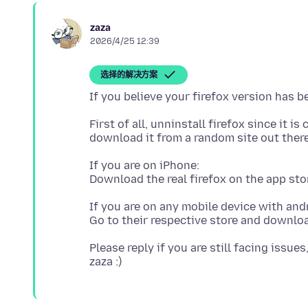
zaza
2026/4/25 12:39
选择的解决方案
First of all, unninstall firefox since it 
If you are on iPhone:
If you are on any mobile device with andr
Please reply if you are still facing issues