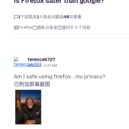
is Firefox safer than google?
1
个回答
1
人有此问题
40
次查看
Firefox
隐私与安全
提问于 3 个月前
terencek727
4/25/26, 4:37 AM
已附加屏幕截图