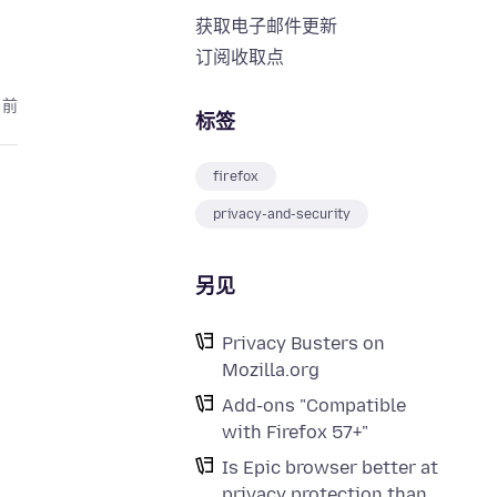
获取电子邮件更新
订阅收取点
月前
标签
firefox
privacy-and-security
另见
Privacy Busters on
Mozilla.org
Add-ons "Compatible
with Firefox 57+"
Is Epic browser better at
privacy protection than