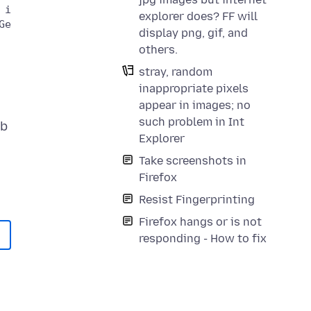
explorer does? FF will
display png, gif, and
others.
stray, random
inappropriate pixels
appear in images; no
such problem in Int
ob
Explorer
Take screenshots in
Firefox
Resist Fingerprinting
Firefox hangs or is not
responding - How to fix