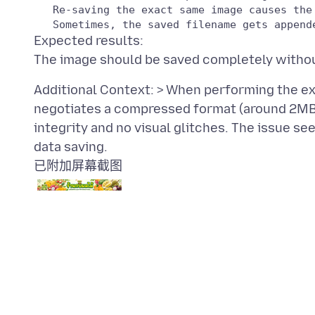
Expected results:
Additional Context: > When performing the e
negotiates a compressed format (around 2MB)
integrity and no visual glitches. The issue s
已附加屏幕截图