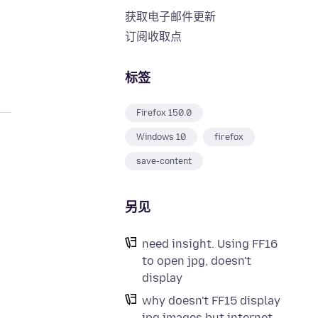
获取电子邮件更新
订阅收取点
标签
Firefox 150.0
Windows 10
firefox
save-content
另见
need insight. Using FF16
to open jpg, doesn't
display
why doesn't FF15 display
jpg images but internet