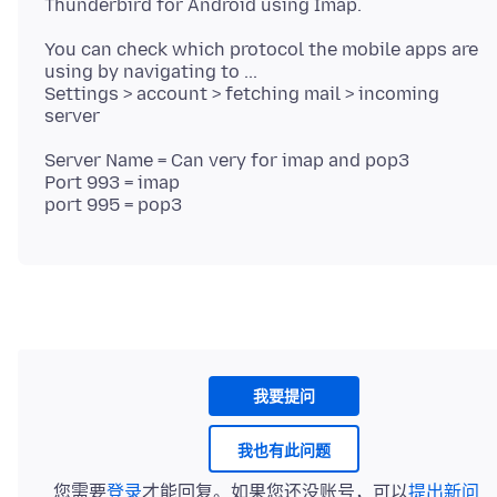
You can check which protocol the mobile apps are
using by navigating to ...
Settings > account > fetching mail > incoming
Server Name = Can very for imap and pop3
Port 993 = imap
我要提问
我也有此问题
您需要
登录
才能回复。如果您还没账号，可以
提出新问