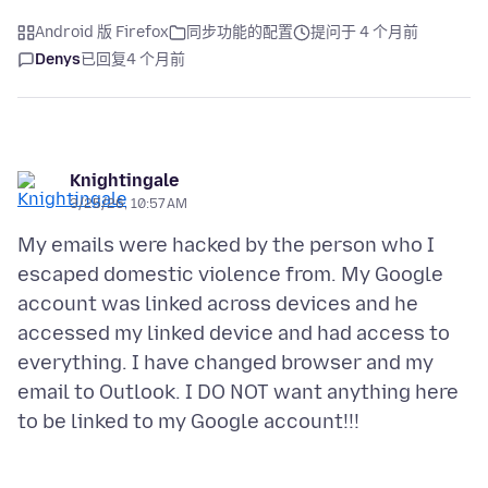
Android 版 Firefox
同步功能的配置
提问于 4 个月前
Denys
已回复
4 个月前
Knightingale
3/25/26, 10:57 AM
My emails were hacked by the person who I
escaped domestic violence from. My Google
account was linked across devices and he
accessed my linked device and had access to
everything. I have changed browser and my
email to Outlook. I DO NOT want anything here