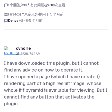
1
个回答
0
人有此问题
210
次查看
Firefox
未定义
提问于 5 个月前
Denys
已回复
5 个月前
cvhorie
2/13/26, 7:14 AM
I have downloaded this plugin, but I cannot
find any advice on how to operate it.
I have opened a page (which I have created)
rendering part of a high res iiif image, whose
whole iiif pyramid is available for viewing. But I
cannot find any button that activates the