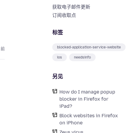
获取电子邮件更新
订阅收取点
标签
blocked-application-service-website
月前
ios
needsinfo
另见
How do I manage popup
blocker in Firefox for
iPad?
Block websites in Firefox
on iPhone
Zeus virus