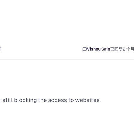
前
Vishnu Sain
已回复
2 个