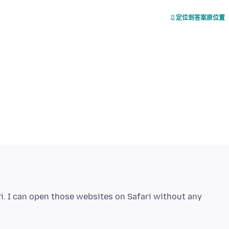
定位到答案原位置
ri. I can open those websites on Safari without any