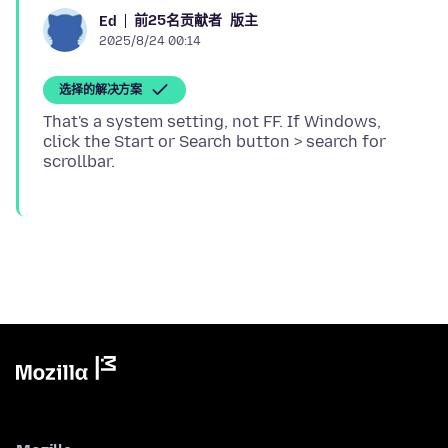
前25名贡献者
版主
Ed
2025/8/24 00:14
选择的解决方案
That's a system setting, not FF. If Windows,
click the Start or Search button > search for