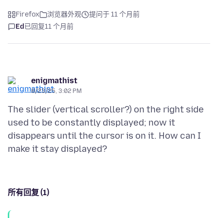
Firefox
浏览器外观
提问于 11 个月前
Ed
已回复
11 个月前
enigmathist
8/23/25, 3:02 PM
The slider (vertical scroller?) on the right side
used to be constantly displayed; now it
disappears until the cursor is on it. How can I
所有回复 (1)