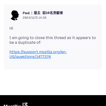
版主
前10名贡献者
Paul
2024/12/5 14:38
I am going to close this thread as it appears to
https://support.mozilla.org/en-
US/questions/1477374