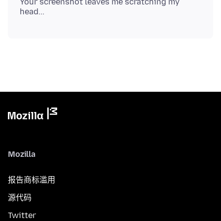
Your screenshot leaves me scratching my
Mozilla
报告商标滥用
源代码
Twitter