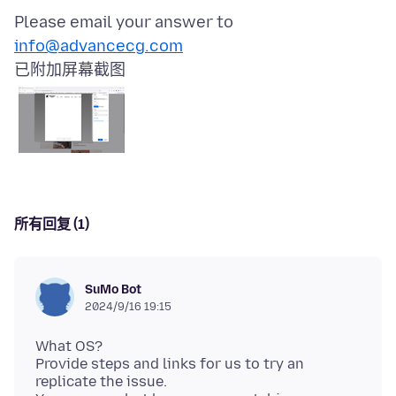
Please email your answer to
info@advancecg.com
已附加屏幕截图
所有回复 (1)
SuMo Bot
2024/9/16 19:15
What OS?
Provide steps and links for us to try an
replicate the issue.