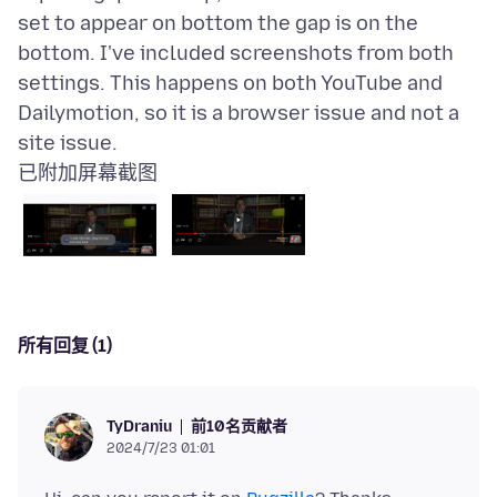
set to appear on bottom the gap is on the
bottom. I've included screenshots from both
settings. This happens on both YouTube and
Dailymotion, so it is a browser issue and not a
已附加屏幕截图
所有回复 (1)
前10名贡献者
TyDraniu
2024/7/23 01:01