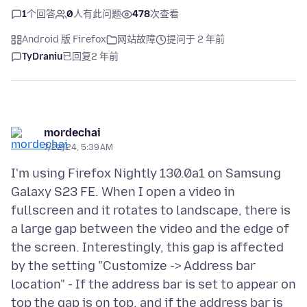
1
个回答
0
人有此问题
478
次查看
Android 版 Firefox
网站故障
提问于 2 年前
TyDraniu
已回复
2 年前
mordechai
7/22/24, 5:39 AM
I'm using Firefox Nightly 130.0a1 on Samsung
Galaxy S23 FE. When I open a video in
fullscreen and it rotates to landscape, there is
a large gap between the video and the edge of
the screen. Interestingly, this gap is affected
by the setting "Customize -> Address bar
location" - If the address bar is set to appear on
top the gap is on top, and if the address bar is