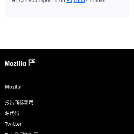
Hi, can you report it on
Bugzilla
Mozilla
报告商标滥用
源代码
Twitter