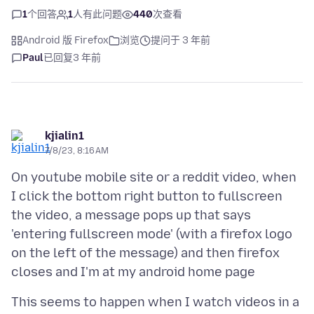
1
个回答
1
人有此问题
440
次查看
Android 版 Firefox
浏览
提问于 3 年前
Paul
已回复
3 年前
kjialin1
7/8/23, 8:16 AM
On youtube mobile site or a reddit video, when
I click the bottom right button to fullscreen
the video, a message pops up that says
'entering fullscreen mode' (with a firefox logo
on the left of the message) and then firefox
This seems to happen when I watch videos in a