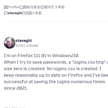
Firefox
隐私与安全
提问于 3 年前
steveghi
已回复
3 年前
steveghi
4/7/23, 5:56 AM
I'm on Firefox 111.01 in Windows/10.
When I try to save passwords, a "logins.csv.tmp" 
size zero is created. No logins.csv is created. I
keep reasonably up to date on Firefox and I've be
successful at saving the logins numerous times