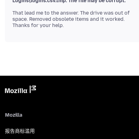
Logins\logins.csv.tmp. The file may be corrupt."
That lead me to the answer. The drive was out of
space. Removed obsolete items and it worked.
Mozilla
报告商标滥用