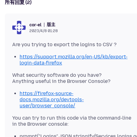
所有回复 (2)
版主
cor-el
2023/4/8 01:28
https://support.mozilla.org/en-US/kb/export-
login-data-firefox
What security software do you have?
https://firefox-source-
docs.mozilla.org/devtools-
user/browser_console/
You can try to run this code via the command-line
prompt("Logins",JSON.stringify(Services.logins.ge