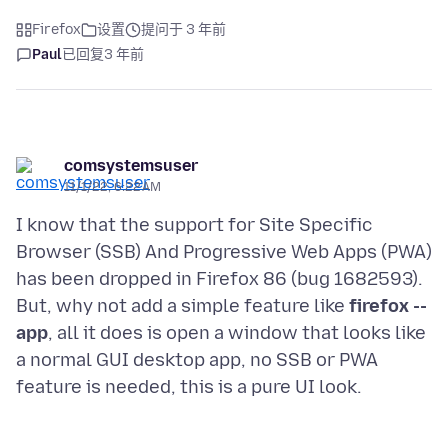
Firefox
设置
提问于 3 年前
Paul
已回复
3 年前
comsystemsuser
11/1/22, 6:22 AM
I know that the support for Site Specific
Browser (SSB) And Progressive Web Apps (PWA)
has been dropped in Firefox 86 (bug 1682593).
But, why not add a simple feature like
firefox --
app
, all it does is open a window that looks like
a normal GUI desktop app, no SSB or PWA