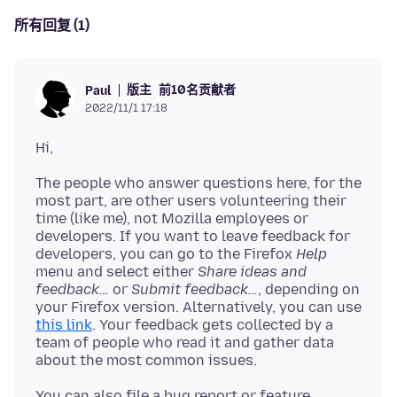
所有回复 (1)
版主
前10名贡献者
Paul
2022/11/1 17:18
The people who answer questions here, for the
most part, are other users volunteering their
time (like me), not Mozilla employees or
developers. If you want to leave feedback for
developers, you can go to the Firefox
Help
menu and select either
Share ideas and
feedback…
or
Submit feedback…
, depending on
your Firefox version. Alternatively, you can use
this link
. Your feedback gets collected by a
team of people who read it and gather data
You can also file a bug report or feature