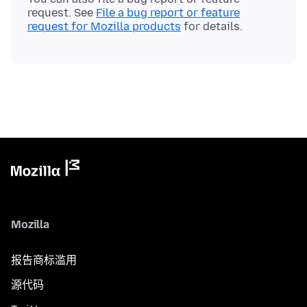
request. See
File a bug report or feature
request for Mozilla products
Mozilla
报告商标滥用
源代码