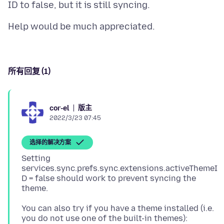
所有回复 (1)
版主
cor-el
2022/3/23 07:45
选择的解决方案
Setting
services.sync.prefs.sync.extensions.activeThemeI
D = false should work to prevent syncing the
You can also try if you have a theme installed (i.e.