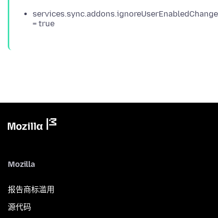
services.sync.addons.ignoreUserEnabledChang
= true
Mozilla
报告商标滥用
源代码