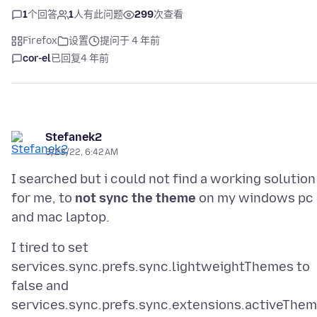
1
个回答
1
人有此问题
299
次查看
Firefox
设置
提问于 4 年前
cor-el
已回复
4 年前
Stefanek2
3/23/22, 6:42 AM
I searched but i could not find a working solution
for me, to
not sync the theme
on my windows pc
I tired to set
services.sync.prefs.sync.lightweightThemes to
false and
services.sync.prefs.sync.extensions.activeThe