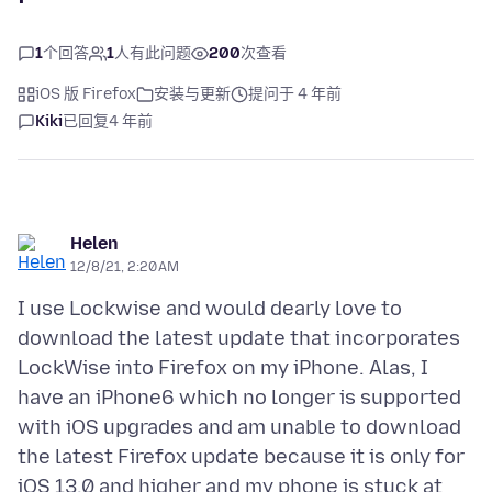
1
个回答
1
人有此问题
200
次查看
iOS 版 Firefox
安装与更新
提问于 4 年前
Kiki
已回复
4 年前
Helen
12/8/21, 2:20 AM
I use Lockwise and would dearly love to
download the latest update that incorporates
LockWise into Firefox on my iPhone. Alas, I
have an iPhone6 which no longer is supported
with iOS upgrades and am unable to download
the latest Firefox update because it is only for
iOS 13.0 and higher and my phone is stuck at