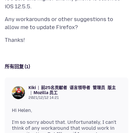
Any workarounds or other suggestions to
所有回复 (1)
前25名贡献者
语言领导者
管理员
版主
Kiki
Mozilla 员工
2021/12/12 14:21
I'm so sorry about that. Unfortunately, I can't
think of any workaround that would work in