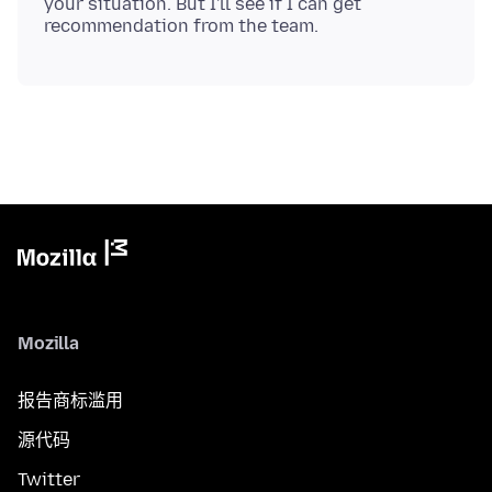
your situation. But I'll see if I can get
Mozilla
报告商标滥用
源代码
Twitter