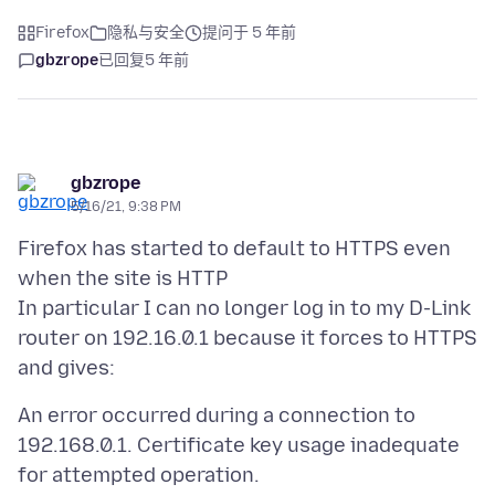
Firefox
隐私与安全
提问于 5 年前
gbzrope
已回复
5 年前
gbzrope
5/16/21, 9:38 PM
Firefox has started to default to HTTPS even
when the site is HTTP
In particular I can no longer log in to my D-Link
router on 192.16.0.1 because it forces to HTTPS
An error occurred during a connection to
192.168.0.1. Certificate key usage inadequate