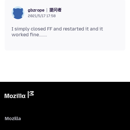
提问者
gbzrope
2021/5/17 17:58
I simply closed FF and restarted it and it
Mozilla