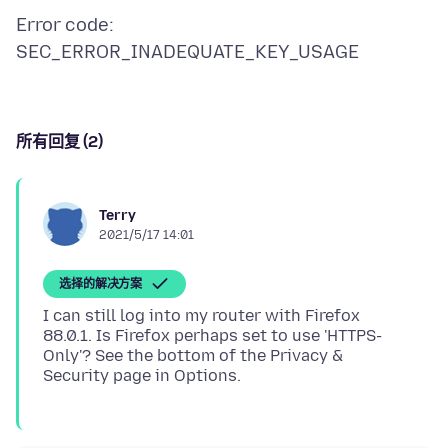
Error code:
所有回复 (2)
Terry
2021/5/17 14:01
选择的解决方案
I can still log into my router with Firefox
88.0.1. Is Firefox perhaps set to use 'HTTPS-
Only'? See the bottom of the Privacy &