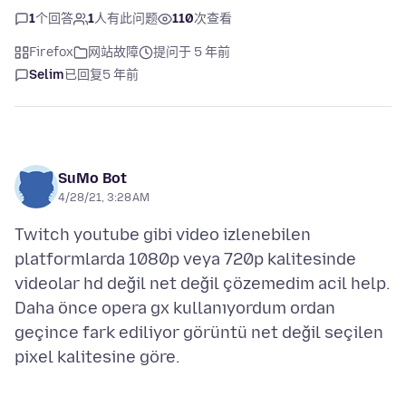
1
个回答
1
人有此问题
110
次查看
Firefox
网站故障
提问于 5 年前
Selim
已回复
5 年前
SuMo Bot
4/28/21, 3:28 AM
Twitch youtube gibi video izlenebilen
platformlarda 1080p veya 720p kalitesinde
videolar hd değil net değil çözemedim acil help.
Daha önce opera gx kullanıyordum ordan
geçince fark ediliyor görüntü net değil seçilen