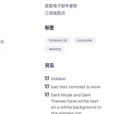
获取电子邮件更新
订阅收取点
标签
Windows 10
customize
年前
desktop
另见
Sidebar
bad text contrast & more
Dark Mode and Dark
Themes have white text
on a white background in
the address bar