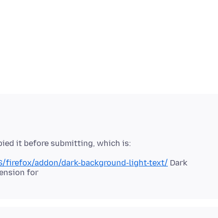
S/firefox/addon/dark-background-light-text/
Dark