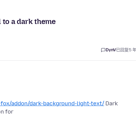
 to a dark theme
DynV
已回复
5 
efox/addon/dark-background-light-text/
Dark