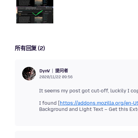
所有回复 (2)
提问者
DynV
2020/11/22 09:56
I found [
https://addons.mozilla.org/en-U