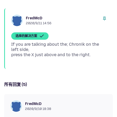
FredMcD
2020/9/11 14:56
选择的解决方案
If you are talking about the; Chronik on the
left side,
所有回复 (5)
FredMcD
2020/9/10 18:38