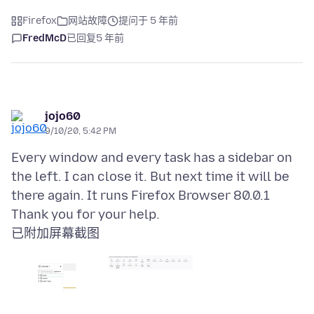
Firefox
网站故障
提问于 5 年前
FredMcD
已回复
5 年前
jojo60
9/10/20, 5:42 PM
Every window and every task has a sidebar on
the left. I can close it. But next time it will be
there again. It runs Firefox Browser 80.0.1
已附加屏幕截图