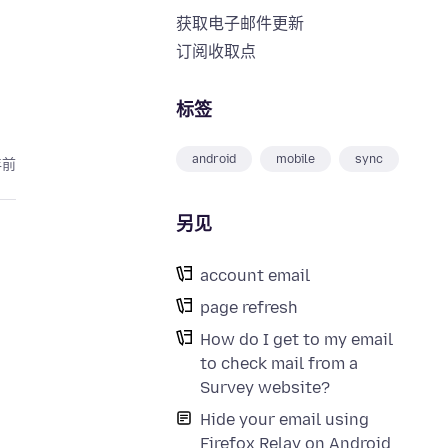
获取电子邮件更新
订阅收取点
标签
android
mobile
sync
年前
另见
account email
page refresh
How do I get to my email
to check mail from a
Survey website?
Hide your email using
Firefox Relay on Android