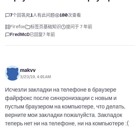
7
个回答
1
人有此问题
180
次查看
Firefox
标签页基础知识
提问于 7 年前
FredMcD
已回复
7 年前
makvv
3/23/19, 4:01 AM
Исчезли закладки на телефоне в браузере
файрфокс после синхронизации с новым и
пустым браузером на компьютере, что делать,
верните мои закладки пожалуйста. Закладок