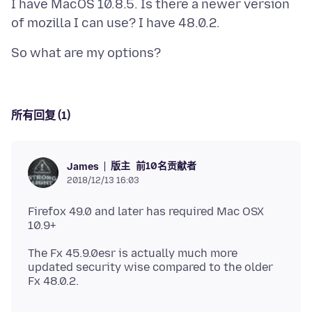
I have MacOS 10.8.5. Is there a newer version
所有回复 (1)
版主
前10名贡献者
James
2018/12/13 16:03
Firefox 49.0 and later has required Mac OSX
The Fx 45.9.0esr is actually much more
updated security wise compared to the older