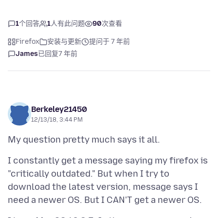
1
个回答
1
人有此问题
90
次查看
Firefox
安装与更新
提问于 7 年前
James
已回复
7 年前
Berkeley21450
12/13/18, 3:44 PM
I constantly get a message saying my firefox is
"critically outdated." But when I try to
download the latest version, message says I