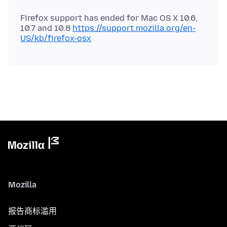
Firefox support has ended for Mac OS X 10.6,
10.7 and 10.8
https://support.mozilla.org/en-
US/kb/firefox-osx
Mozilla
报告商标滥用