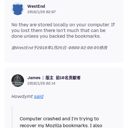
WestEnd
2018/1/26 02:07
No they are stored locally on your computer. If
you lost them there isn't much that can be
由WestEnd于
2018年1月26日 -0800 02:08:05
修改
版主
前10名贡献者
James
2018/1/26 02:14
Howdymt
said
Computer crashed and I'm trying to
recover my Mozilla bookmarks. I also