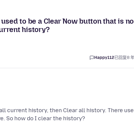
e used to be a Clear Now button that is no
current history?
Happy112
已回复
8 
all current history, then Clear all history. There us