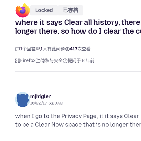
Locked
已存档
where it says Clear all history, ther
longer there. so how do I clear the 
1
个回答
1
人有此问题
417
次查看
Firefox
隐私与安全
提问于 8 年前
mjhigler
10/22/17, 6:23 AM
when I go to the Privacy Page, it it says Clear 