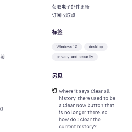
获取电子邮件更新
订阅收取点
标签
Windows 10
desktop
年前
privacy-and-security
另见
where it says Clear all
history, there used to be
a Clear Now button that
ed
is no longer there. so
how do I clear the
current history?