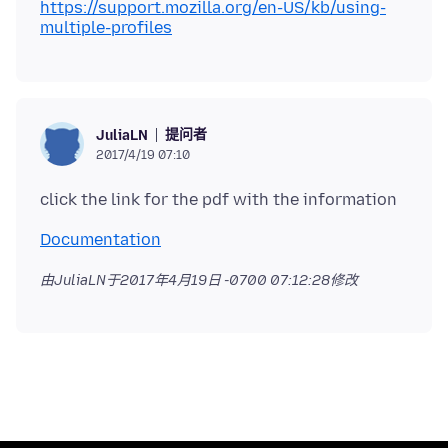
https://support.mozilla.org/en-US/kb/using-
multiple-profiles
提问者
JuliaLN
2017/4/19 07:10
Documentation
由JuliaLN于
2017年4月19日 -0700 07:12:28
修改