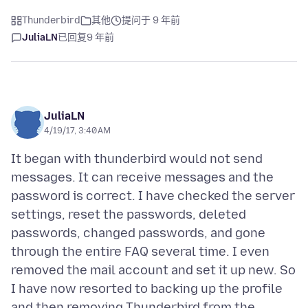
Thunderbird
其他
提问于 9 年前
JuliaLN
已回复
9 年前
JuliaLN
4/19/17, 3:40 AM
It began with thunderbird would not send
messages. It can receive messages and the
password is correct. I have checked the server
settings, reset the passwords, deleted
passwords, changed passwords, and gone
through the entire FAQ several time. I even
removed the mail account and set it up new. So
I have now resorted to backing up the profile
and then removing Thunderbird from the