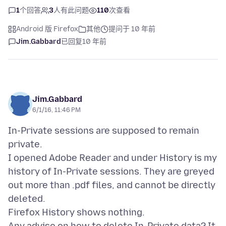
1
个回答
3
人有此问题
110
次查看
Android 版 Firefox
其他
提问于 10 年前
Jim.Gabbard
已回复
10 年前
Jim.Gabbard
6/1/16, 11:46 PM
In-Private sessions are supposed to remain
private.
I opened Adobe Reader and under History is my
history of In-Private sessions. They are greyed
out more than .pdf files, and cannot be directly
deleted.
Firefox History shows nothing.