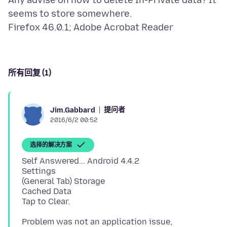
Any advise on how to delete In-Private data? It
seems to store somewhere.
所有回复 (1)
提问者
Jim.Gabbard
2016/6/2 00:52
选择的解决方案
Self Answered... Android 4.4.2
Settings
(General Tab) Storage
Cached Data
Problem was not an application issue,