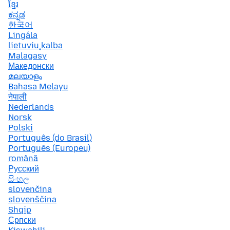
ខ្មែរ
ಕನ್ನಡ
한국어
Lingála
lietuvių kalba
Malagasy
Македонски
മലയാളം
Bahasa Melayu
नेपाली
Nederlands
Norsk
Polski
Português (do Brasil)
Português (Europeu)
română
Русский
සිංහල
slovenčina
slovenščina
Shqip
Српски