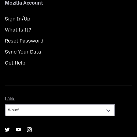
Mozilla Account
Sign In/Up
What Is It?
Reset Password
Sync Your Data
Get Help
Làkk
Làkk