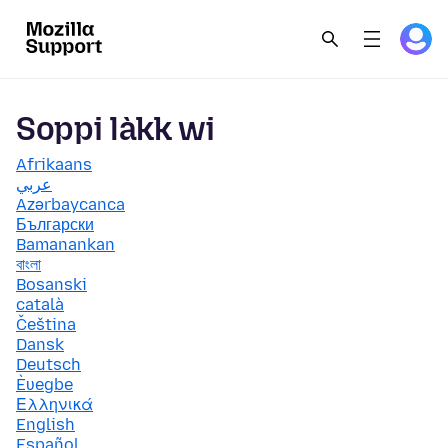
Soppi làkk wi
Afrikaans
عربي
Azərbaycanca
Български
Bamanankan
বাংলা
Bosanski
català
Čeština
Dansk
Deutsch
Èʋegbe
Ελληνικά
English
Español