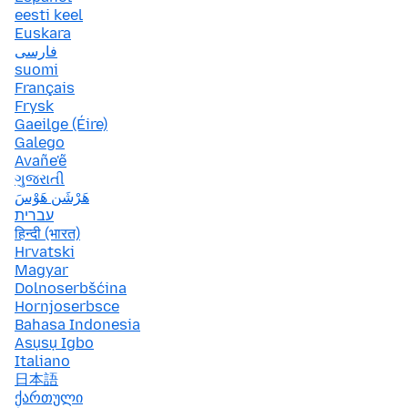
eesti keel
Euskara
فارسی
suomi
Français
Frysk
Gaeilge (Éire)
Galego
Avañe'ẽ
ગુજરાતી
هَرْشَن هَوْسَ
עברית
हिन्दी (भारत)
Hrvatski
Magyar
Dolnoserbšćina
Hornjoserbsce
Bahasa Indonesia
Asụsụ Igbo
Italiano
日本語
ქართული