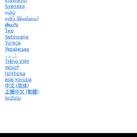
Kiswahili
Svenska
தமிழ்
தமிழ் (இலங்கை)
తెలుగు
ไทย
Setswana
Türkçe
Українська
اُردو
Tiếng Việt
Wolof
isiXhosa
èdè Yorùbá
中文 (简体)
正體中文 (繁體)
isiZulu