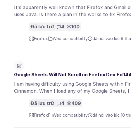
It's apparently well known that Firefox and Gmail 
uses Java. Is there a plan in the works to fix Fire
Đã lưu trữ
4
100
Firefox
Web compatibility
đã hỏi vào lúc 9 th
Google Sheets Will Not Scroll on Firefox Dev Ed 14
I am having difficulty using Google Sheets within Fi
Cinnamon. When I load any of my Google Sheets, 
Đã lưu trữ
4
409
Firefox
Web compatibility
đã hỏi vào lúc 10 t