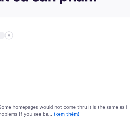
b
ome homepages would not come thru it is the same as i
roblems If you see ba…
(xem thêm)