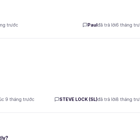
áng trước
Paul
đã trả lời
6 tháng tr
lúc 9 tháng trước
STEVE LOCK (SL)
đã trả lời
8 tháng tr
tly?