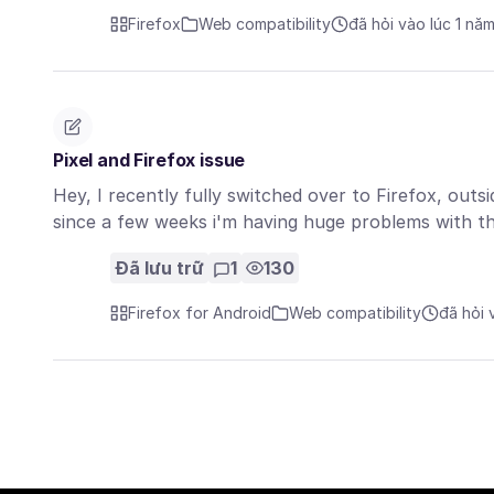
Firefox
Web compatibility
đã hỏi vào lúc 1 nă
Pixel and Firefox issue
Hey, I recently fully switched over to Firefox, outs
since a few weeks i'm having huge problems with t
Đã lưu trữ
1
130
Firefox for Android
Web compatibility
đã hỏi 