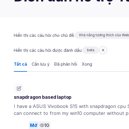
Hiển thị các câu hỏi cho chủ đề:
Khả năng tương thích của We
Hiển thị các câu hỏi được đánh dấu:
beta
Tất cả
Cần lưu ý
Đã phản hồi
Xong
snapdragon based laptop
I have a ASUS Vivobook S15 with snapdragon cpu S
can connect to from my win10 computer without p
Mở
10