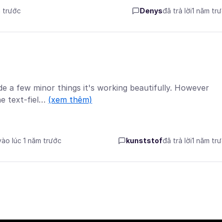
m trước
Denys
đã trả lời
1 năm tr
ide a few minor things it's working beautifully. However
he text-fiel…
(xem thêm)
vào lúc 1 năm trước
kunststof
đã trả lời
1 năm tr