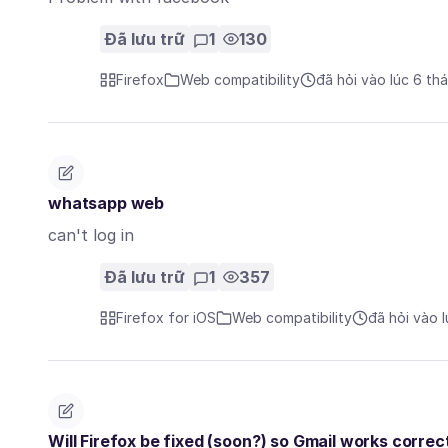
Đã lưu trữ
1
130
Firefox
Web compatibility
đã hỏi vào lúc 6 th
whatsapp web
can't log in
Đã lưu trữ
1
357
Firefox for iOS
Web compatibility
đã hỏi vào 
Will Firefox be fixed (soon?) so Gmail works correc