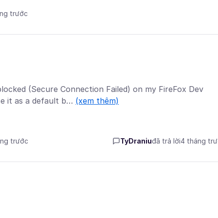
áng trước
locked (Secure Connection Failed) on my FireFox Dev
e it as a default b…
(xem thêm)
áng trước
TyDraniu
đã trả lời
4 tháng tr