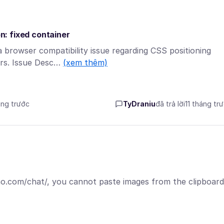
on: fixed container
a browser compatibility issue regarding CSS positioning
ers. Issue Desc…
(xem thêm)
áng trước
TyDraniu
đã trả lời
11 tháng tr
ao.com/chat/, you cannot paste images from the clipboard