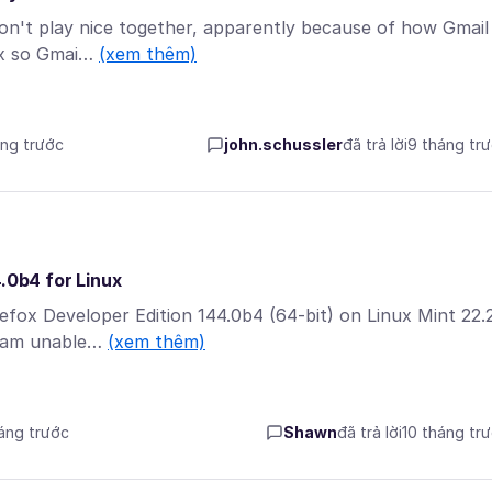
don't play nice together, apparently because of how Gmail
fox so Gmai…
(xem thêm)
áng trước
john.schussler
đã trả lời
9 tháng tr
4.0b4 for Linux
refox Developer Edition 144.0b4 (64-bit) on Linux Mint 22.
I am unable…
(xem thêm)
háng trước
Shawn
đã trả lời
10 tháng tr