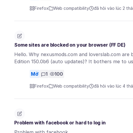
Firefox
Web compatibility
đã hỏi vào lúc 2 th
Some sites are blocked on your browser (FF DE)
Hello. Why nexusmods.com and loverslab.com are b
Edition 150.0b6 (auto updates)? It bothers me to us
Mở
1
100
Firefox
Web compatibility
đã hỏi vào lúc 4 th
Problem with facebook or hard to log in
Problem with facebook