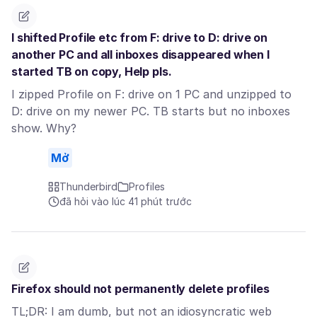
I shifted Profile etc from F: drive to D: drive on
another PC and all inboxes disappeared when I
started TB on copy, Help pls.
I zipped Profile on F: drive on 1 PC and unzipped to
D: drive on my newer PC. TB starts but no inboxes
show. Why?
Mở
Thunderbird
Profiles
đã hỏi vào lúc 41 phút trước
Firefox should not permanently delete profiles
TL;DR: I am dumb, but not an idiosyncratic web