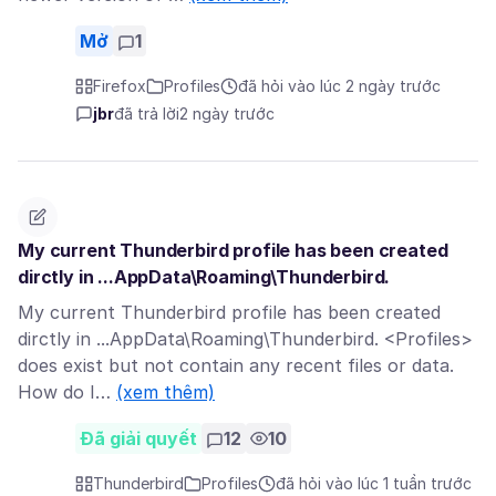
Mở
1
Firefox
Profiles
đã hỏi vào lúc 2 ngày trước
jbr
đã trả lời
2 ngày trước
My current Thunderbird profile has been created
dirctly in ...AppData\Roaming\Thunderbird.
My current Thunderbird profile has been created
dirctly in ...AppData\Roaming\Thunderbird. <Profiles>
does exist but not contain any recent files or data.
How do I…
(xem thêm)
Đã giải quyết
12
10
Thunderbird
Profiles
đã hỏi vào lúc 1 tuần trước