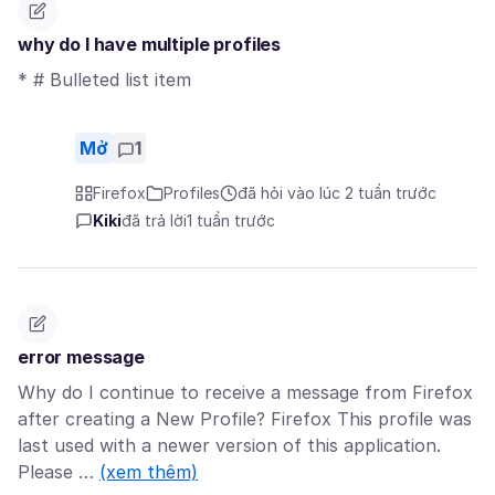
why do I have multiple profiles
* # Bulleted list item
Mở
1
Firefox
Profiles
đã hỏi vào lúc 2 tuần trước
Kiki
đã trả lời
1 tuần trước
error message
Why do I continue to receive a message from Firefox
after creating a New Profile? Firefox This profile was
last used with a newer version of this application.
Please …
(xem thêm)