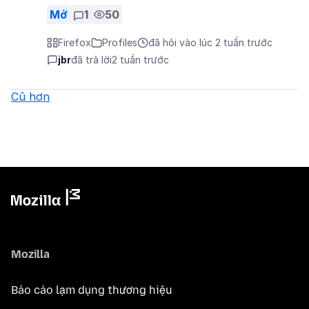
Mở
1
50
Firefox
Profiles
đã hỏi vào lúc 2 tuần trước
jbr
đã trả lời
2 tuần trước
Cũ hơn
Mozilla
Báo cáo lạm dụng thương hiệu