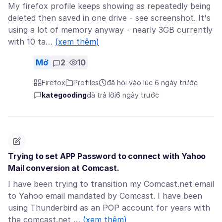
My firefox profile keeps showing as repeatedly being
deleted then saved in one drive - see screenshot. It's
using a lot of memory anyway - nearly 3GB currently
with 10 ta…
(xem thêm)
Mở
2
10
Firefox
Profiles
đã hỏi vào lúc 6 ngày trước
kategooding
đã trả lời
6 ngày trước
Trying to set APP Password to connect with Yahoo
Mail conversion at Comcast.
I have been trying to transition my Comcast.net email
to Yahoo email mandated by Comcast. I have been
using Thunderbird as an POP account for years with
the comcast.net …
(xem thêm)