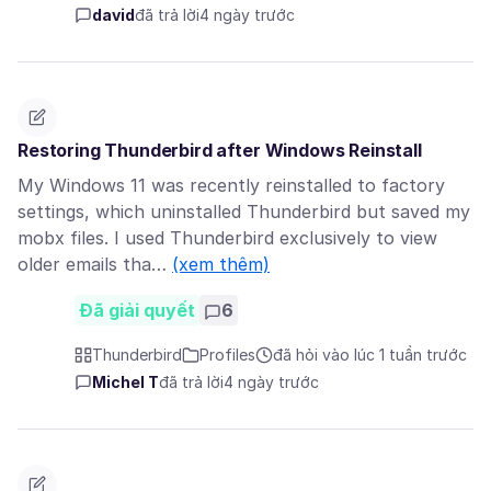
david
đã trả lời
4 ngày trước
Restoring Thunderbird after Windows Reinstall
My Windows 11 was recently reinstalled to factory
settings, which uninstalled Thunderbird but saved my
mobx files. I used Thunderbird exclusively to view
older emails tha…
(xem thêm)
Đã giải quyết
6
Thunderbird
Profiles
đã hỏi vào lúc 1 tuần trước
Michel T
đã trả lời
4 ngày trước