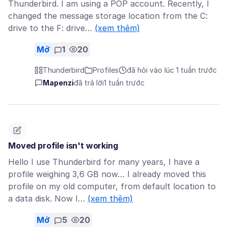
Thunderbird. I am using a POP account. Recently, I
changed the message storage location from the C:
drive to the F: drive…
(xem thêm)
Mở
1
20
Thunderbird
Profiles
đã hỏi vào lúc 1 tuần trước
Mapenzi
đã trả lời
1 tuần trước
Moved profile isn't working
Hello I use Thunderbird for many years, I have a
profile weighing 3,6 GB now… I already moved this
profile on my old computer, from default location to
a data disk. Now I…
(xem thêm)
Mở
5
20