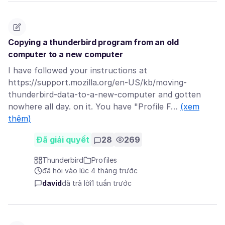
Copying a thunderbird program from an old
computer to a new computer
I have followed your instructions at
https://support.mozilla.org/en-US/kb/moving-
thunderbird-data-to-a-new-computer and gotten
nowhere all day. on it. You have "Profile F…
(xem
thêm)
Đã giải quyết
28
269
Thunderbird
Profiles
đã hỏi vào lúc 4 tháng trước
david
đã trả lời
1 tuần trước