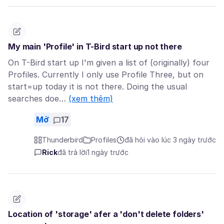
My main 'Profile' in T-Bird start up not there
On T-Bird start up I'm given a list of (originally) four
Profiles. Currently I only use Profile Three, but on
start=up today it is not there. Doing the usual
searches doe…
(xem thêm)
Mở
17
Thunderbird
Profiles
đã hỏi vào lúc 3 ngày trước
Rick
đã trả lời
1 ngày trước
Location of 'storage' afer a 'don't delete folders'