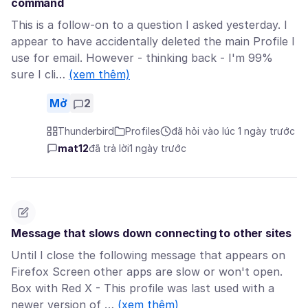
command
This is a follow-on to a question I asked yesterday. I
appear to have accidentally deleted the main Profile I
use for email. However - thinking back - I'm 99%
sure I cli…
(xem thêm)
Mở
2
Thunderbird
Profiles
đã hỏi vào lúc 1 ngày trước
mat12
đã trả lời
1 ngày trước
Message that slows down connecting to other sites
Until I close the following message that appears on
Firefox Screen other apps are slow or won't open.
Box with Red X - This profile was last used with a
newer version of …
(xem thêm)