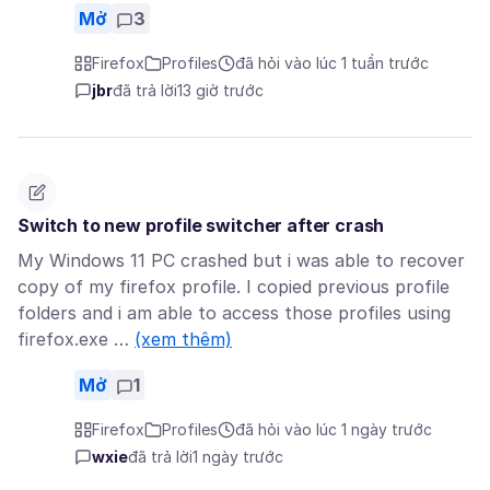
Mở
3
Firefox
Profiles
đã hỏi vào lúc 1 tuần trước
jbr
đã trả lời
13 giờ trước
Switch to new profile switcher after crash
My Windows 11 PC crashed but i was able to recover
copy of my firefox profile. I copied previous profile
folders and i am able to access those profiles using
firefox.exe …
(xem thêm)
Mở
1
Firefox
Profiles
đã hỏi vào lúc 1 ngày trước
wxie
đã trả lời
1 ngày trước