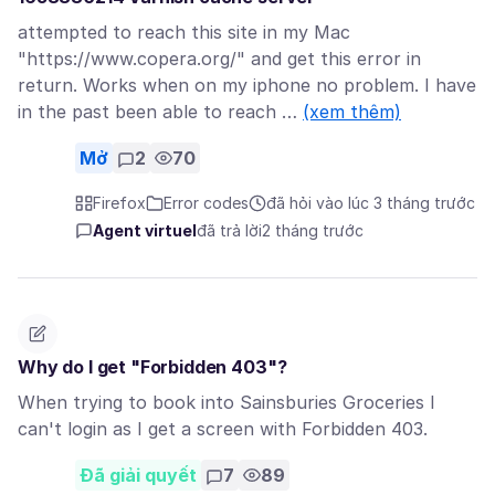
attempted to reach this site in my Mac
"https://www.copera.org/" and get this error in
return. Works when on my iphone no problem. I have
in the past been able to reach …
(xem thêm)
Mở
2
70
Firefox
Error codes
đã hỏi vào lúc 3 tháng trước
Agent virtuel
đã trả lời
2 tháng trước
Why do I get "Forbidden 403"?
When trying to book into Sainsburies Groceries I
can't login as I get a screen with Forbidden 403.
Đã giải quyết
7
89