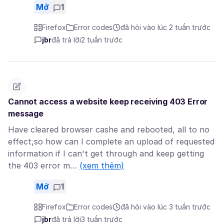
Mở
1
Firefox
Error codes
đã hỏi vào lúc 2 tuần trước
jbr
đã trả lời
2 tuần trước
Cannot access a website keep receiving 403 Error
message
Have cleared browser cashe and rebooted, all to no
effect,so how can I complete an upload of requested
information if I can't get through and keep getting
the 403 error m…
(xem thêm)
Mở
1
Firefox
Error codes
đã hỏi vào lúc 3 tuần trước
jbr
đã trả lời
3 tuần trước