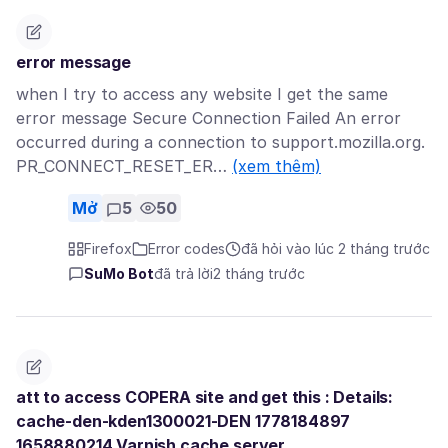
error message
when I try to access any website I get the same
error message Secure Connection Failed An error
occurred during a connection to support.mozilla.org.
PR_CONNECT_RESET_ER…
(xem thêm)
Mở
5
50
Firefox
Error codes
đã hỏi vào lúc 2 tháng trước
SuMo Bot
đã trả lời
2 tháng trước
att to access COPERA site and get this : Details:
cache-den-kden1300021-DEN 1778184897
1658880214 Varnish cache server