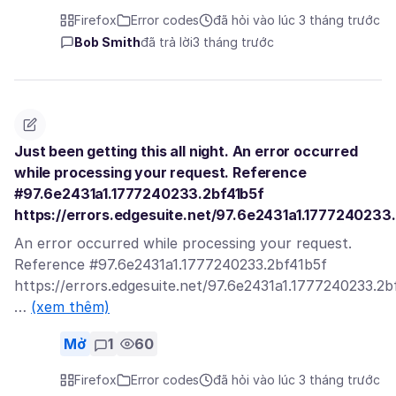
Firefox
Error codes
đã hỏi vào lúc 3 tháng trước
Bob Smith
đã trả lời
3 tháng trước
Just been getting this all night. An error occurred
while processing your request. Reference
#97.6e2431a1.1777240233.2bf41b5f
https://errors.edgesuite.net/97.6e2431a1.1777240233
An error occurred while processing your request.
Reference #97.6e2431a1.1777240233.2bf41b5f
https://errors.edgesuite.net/97.6e2431a1.1777240233.2b
…
(xem thêm)
Mở
1
60
Firefox
Error codes
đã hỏi vào lúc 3 tháng trước