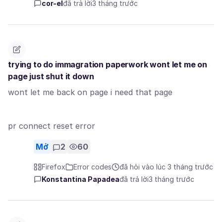
cor-el
đã trả lời
3 tháng trước
trying to do immagration paperwork wont let me on
page just shut it down
wont let me back on page i need that page
pr connect reset error
Mở
2
60
Firefox
Error codes
đã hỏi vào lúc 3 tháng trước
Konstantina Papadea
đã trả lời
3 tháng trước