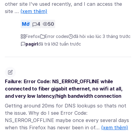
other site I've used recently, and I can access the
site …
(xem thêm)
Mở
4
50
Firefox
Error codes
đã hỏi vào lúc 3 tháng trước
pagirl
đã trả lời
2 tuần trước
Failure: Error Code: NS_ERROR_OFFLINE while
connected to fiber gigabit ethernet, no wifi at all,
and very low latency/high bandwidth connection
Getting around 20ms for DNS lookups so thats not
the issue. Why do I see Error Code:
NS_ERROR_OFFLINE maybe once every several days
when this Firefox has never been in of…
(xem thêm)