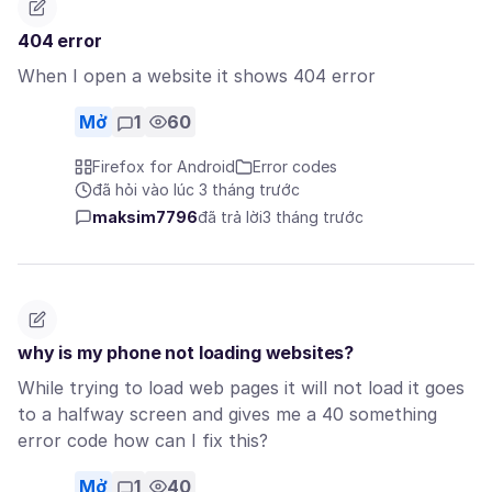
404 error
When I open a website it shows 404 error
Mở
1
60
Firefox for Android
Error codes
đã hỏi vào lúc 3 tháng trước
maksim7796
đã trả lời
3 tháng trước
why is my phone not loading websites?
While trying to load web pages it will not load it goes
to a halfway screen and gives me a 40 something
error code how can I fix this?
Mở
1
40