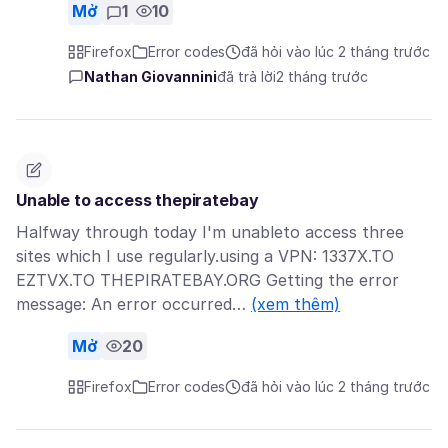
Mở
1
10
Firefox
Error codes
đã hỏi vào lúc 2 tháng trước
Nathan Giovannini
đã trả lời
2 tháng trước
Unable to access thepiratebay
Halfway through today I'm unableto access three
sites which I use regularly.using a VPN: 1337X.TO
EZTVX.TO THEPIRATEBAY.ORG Getting the error
message: An error occurred…
(xem thêm)
Mở
20
Firefox
Error codes
đã hỏi vào lúc 2 tháng trước