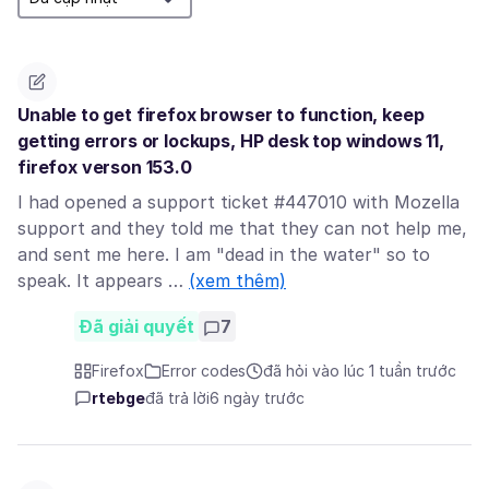
Unable to get firefox browser to function, keep
getting errors or lockups, HP desk top windows 11,
firefox verson 153.0
I had opened a support ticket #447010 with Mozella
support and they told me that they can not help me,
and sent me here. I am "dead in the water" so to
speak. It appears …
(xem thêm)
Đã giải quyết
7
Firefox
Error codes
đã hỏi vào lúc 1 tuần trước
rtebge
đã trả lời
6 ngày trước