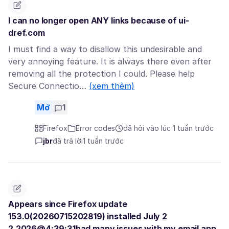
I can no longer open ANY links because of ui-
dref.com
I must find a way to disallow this undesirable and
very annoying feature. It is always there even after
removing all the protection I could. Please help
Secure Connectio…
(xem thêm)
Mở
1
Firefox
Error codes
đã hỏi vào lúc 1 tuần trước
jbr
đã trả lời
1 tuần trước
Appears since Firefox update
153.0(20260715202819) installed July 2
2,2026@4:39:31had many issues with my email app.