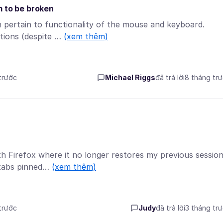
m to be broken
h pertain to functionality of the mouse and keyboard.
ptions (despite …
(xem thêm)
 trước
Michael Riggs
đã trả lời
8 tháng tr
th Firefox where it no longer restores my previous sessio
 tabs pinned…
(xem thêm)
 trước
Judy
đã trả lời
3 tháng tr