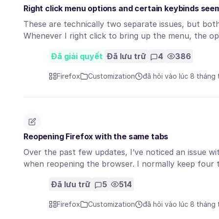
Right click menu options and certain keybinds see
These are technically two separate issues, but bot
Whenever I right click to bring up the menu, the o
Đã giải quyết
Đã lưu trữ
4
386
Firefox
Customization
đã hỏi vào lúc 8 tháng
Reopening Firefox with the same tabs
Over the past few updates, I’ve noticed an issue wi
when reopening the browser. I normally keep four
Đã lưu trữ
5
514
Firefox
Customization
đã hỏi vào lúc 8 tháng