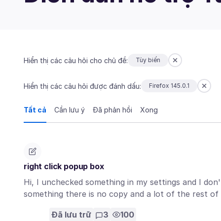
Hiển thị các câu hỏi cho chủ đề:
Tùy biến
Hiển thị các câu hỏi được đánh dấu:
Firefox 145.0.1
Tất cả
Cần lưu ý
Đã phản hồi
Xong
right click popup box
Hi, I unchecked something in my settings and I don'
something there is no copy and a lot of the rest o
Đã lưu trữ
3
100