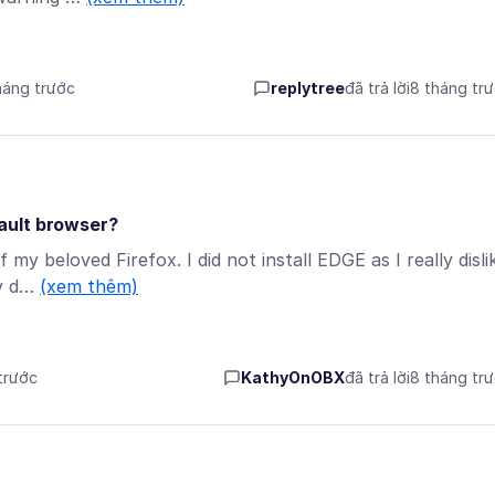
tháng trước
replytree
đã trả lời
8 tháng tr
ault browser?
y beloved Firefox. I did not install EDGE as I really disli
my d…
(xem thêm)
 trước
KathyOnOBX
đã trả lời
8 tháng tr