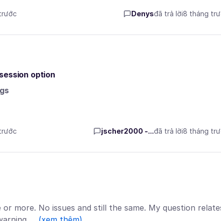
 trước
Denys
đã trả lời
8 tháng tr
session option
ngs
 trước
jscher2000 -...
đã trả lời
8 tháng tr
or more. No issues and still the same. My question relate
 warning …
(xem thêm)