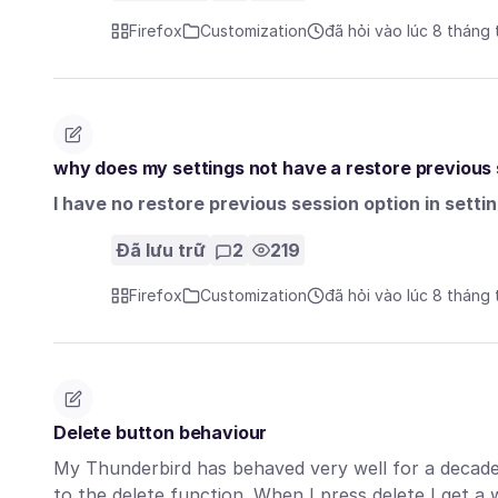
Firefox
Customization
đã hỏi vào lúc 8 tháng
why does my settings not have a restore previous 
I have no restore previous session option in setti
Đã lưu trữ
2
219
Firefox
Customization
đã hỏi vào lúc 8 tháng
Delete button behaviour
My Thunderbird has behaved very well for a decade 
to the delete function. When I press delete I get a