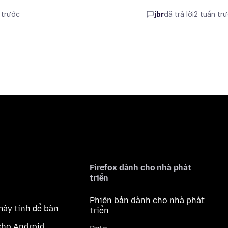
 trước
jbr
đã trả lời
2 tuần tr
Firefox dành cho nhà phát
triển
Phiên bản dành cho nhà phát
máy tính để bàn
triển
cho Android