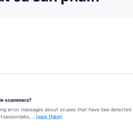
tle scammers?
ting error messages about viruses that have bee detected
f.sessionlabs.…
(xem thêm)