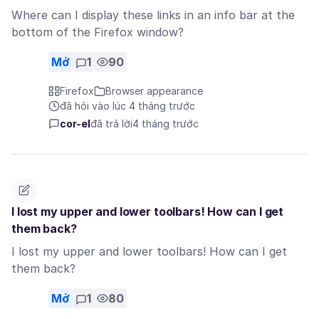
Where can I display these links in an info bar at the
bottom of the Firefox window?
Mở
1
90
Firefox
Browser appearance
đã hỏi vào lúc 4 tháng trước
cor-el
đã trả lời
4 tháng trước
I lost my upper and lower toolbars! How can I get
them back?
I lost my upper and lower toolbars! How can I get
them back?
Mở
1
80