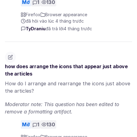
Mở
1
130
Firefox
Browser appearance
đã hỏi vào lúc 4 tháng trước
TyDraniu
đã trả lời
4 tháng trước
how does arrange the icons that appear just above
the articles
How do I arrange and rearrange the icons just above
the articles?
Moderator note: This question has been edited to
remove a formatting artifact.
Mở
1
130
Firefox
Browser appearance