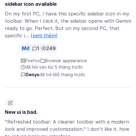
sidebar icon available
On my first PC, I have this specific sidebar icon in my
toolbar. When I click it, the sidebar opens with Gemini
ready to go. Perfect. But on my second PC, that
specific i…
(xem thêm)
Mở
1
249
Firefox
Browser appearance
đã hỏi vào lúc 5 tháng trước
Denys
đã trả lời
5 tháng trước
New ui is bad.
"Refreshed toolbar: A cleaner toolbar with a modern
look and improved customization." I don't like it. how