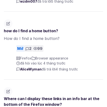
wzdm007
đã trả lời
5 tháng trước
how do I find a home button?
How do I find a home button?
Mở
2
99
Firefox
Browser appearance
đã hỏi vào lúc 4 tháng trước
AliceWyman
đã trả lời
4 tháng trước
Where can I display these links in an info bar at the
bottom of the Firefox window?