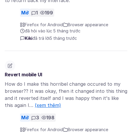
to return back my interface.
Mở
1
199
Firefox for Android
Browser appearance
đã hỏi vào lúc 5 tháng trước
Kiki
đã trả lời
5 tháng trước
Revert mobile UI
How do I make this horribel change occured to my
browser?? It was okay, fhen it changed into this thing
and it reverted itself and I was happy then it's like
this again I…
(xem thêm)
Mở
3
198
Firefox for Android
Browser appearance