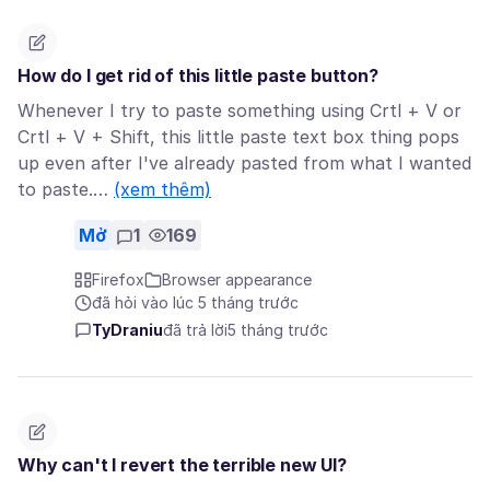
How do I get rid of this little paste button?
Whenever I try to paste something using Crtl + V or
Crtl + V + Shift, this little paste text box thing pops
up even after I've already pasted from what I wanted
to paste.…
(xem thêm)
Mở
1
169
Firefox
Browser appearance
đã hỏi vào lúc 5 tháng trước
TyDraniu
đã trả lời
5 tháng trước
Why can't I revert the terrible new UI?