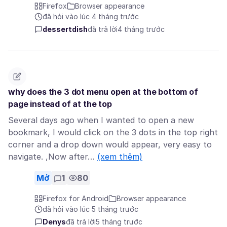
Firefox
Browser appearance
đã hỏi vào lúc 4 tháng trước
dessertdish
đã trả lời
4 tháng trước
why does the 3 dot menu open at the bottom of
page instead of at the top
Several days ago when I wanted to open a new
bookmark, I would click on the 3 dots in the top right
corner and a drop down would appear, very easy to
navigate. ,Now after…
(xem thêm)
Mở
1
80
Firefox for Android
Browser appearance
đã hỏi vào lúc 5 tháng trước
Denys
đã trả lời
5 tháng trước