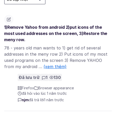
1)Remove Yahoo from android 2)put icons of the
most used addresses on the screen, 3)Restore the
meny row.
78 - years old man wants to 1) get rid of several
addresses in the meny row 2) Put icons of my most
used programs on the screen 3) Remove YAHOO
from my android …
(xem thêm)
Đã lưu trữ
1
130
Firefox
Browser appearance
đã hỏi vào lúc 1 năm trước
njm
đã trả lời
1 năm trước