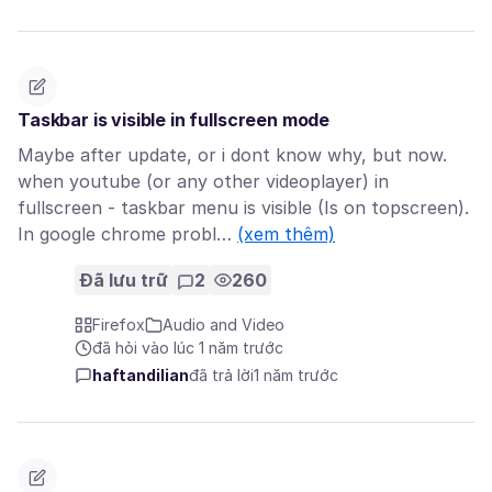
Taskbar is visible in fullscreen mode
Maybe after update, or i dont know why, but now.
when youtube (or any other videoplayer) in
fullscreen - taskbar menu is visible (Is on topscreen).
In google chrome probl…
(xem thêm)
Đã lưu trữ
2
260
Firefox
Audio and Video
đã hỏi vào lúc 1 năm trước
haftandilian
đã trả lời
1 năm trước