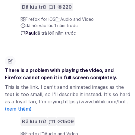
Đã lưu trữ
1
220
Firefox for iOS
Audio and Video
đã hỏi vào lúc 1 năm trước
Paul
đã trả lời
1 năm trước
There is a problem with playing the video, and
Firefox cannot open it in full screen completely.
This is the link. I can't send animated images as the
text is too small, so I'll describe it instead. It's so hard
as a loyal fan, I'm crying.https://www.bilibili.com/bol…
(xem thêm)
Đã lưu trữ
1
1509
Firefox
Audio and Video