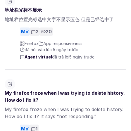
地址栏光标不显示
地址栏位置光标选中文字不显示蓝色 但是已经选中了
Mở
2
20
Firefox
App responsiveness
đã hỏi vào lúc 5 ngày trước
Agent virtuel
đã trả lời
5 ngày trước
My firefox froze when I was trying to delete history.
How do I fix it?
My firefox froze when I was trying to delete history.
How do I fix it? It says "not responding."
Mở
1