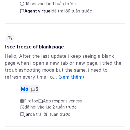
đã hỏi vào lúc 1 tuần trước
Agent virtuel
đã trả lời
1 tuần trước
I see freeze of blank page
Hello, After the last update i keep seeing a blank
page when i open a new tab or new page. i tried the
troubleshooting mode but the same. i need to
refresh every time i o…
(xem thêm)
Mở
5
Firefox
App responsiveness
đã hỏi vào lúc 2 tuần trước
jbr
đã trả lời
1 tuần trước