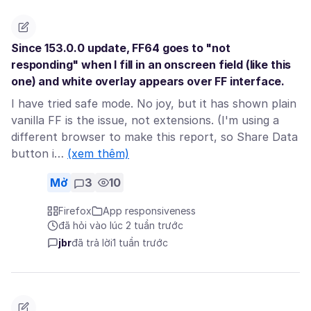
Since 153.0.0 update, FF64 goes to "not
responding" when I fill in an onscreen field (like this
one) and white overlay appears over FF interface.
I have tried safe mode. No joy, but it has shown plain
vanilla FF is the issue, not extensions. (I'm using a
different browser to make this report, so Share Data
button i…
(xem thêm)
Mở
3
10
Firefox
App responsiveness
đã hỏi vào lúc 2 tuần trước
jbr
đã trả lời
1 tuần trước