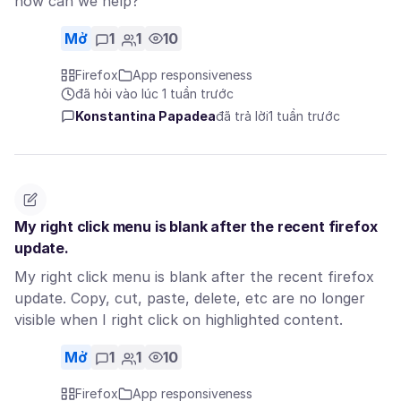
how can we help?
Mở
1
1
10
Firefox
App responsiveness
đã hỏi vào lúc 1 tuần trước
Konstantina Papadea
đã trả lời
1 tuần trước
My right click menu is blank after the recent firefox
update.
My right click menu is blank after the recent firefox
update. Copy, cut, paste, delete, etc are no longer
visible when I right click on highlighted content.
Mở
1
1
10
Firefox
App responsiveness