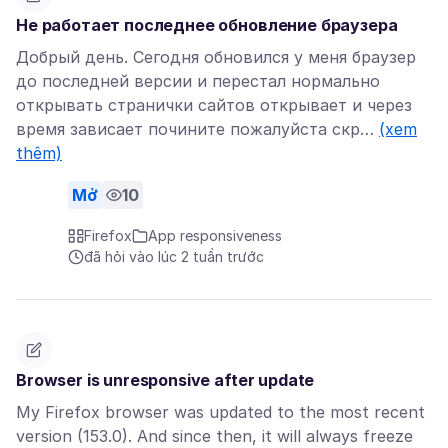
Не работает последнее обновление браузера
Добрый день. Сегодня обновился у меня браузер
до последней версии и перестал нормально
открывать странички сайтов открывает и через
время зависает почините пожалуйста скр…
(xem
thêm)
Mở
10
Firefox
App responsiveness
đã hỏi vào lúc 2 tuần trước
Browser is unresponsive after update
My Firefox browser was updated to the most recent
version (153.0). And since then, it will always freeze