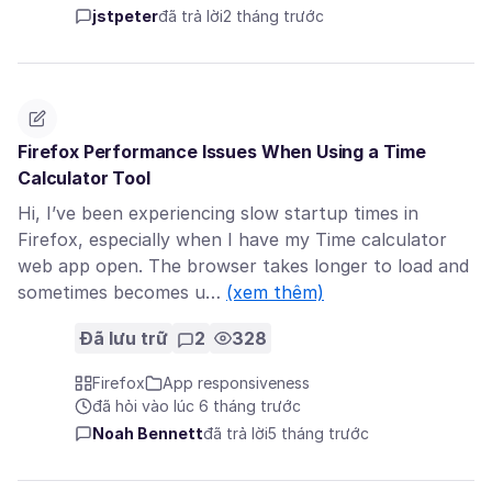
jstpeter
đã trả lời
2 tháng trước
Firefox Performance Issues When Using a Time
Calculator Tool
Hi, I’ve been experiencing slow startup times in
Firefox, especially when I have my Time calculator
web app open. The browser takes longer to load and
sometimes becomes u…
(xem thêm)
Đã lưu trữ
2
328
Firefox
App responsiveness
đã hỏi vào lúc 6 tháng trước
Noah Bennett
đã trả lời
5 tháng trước