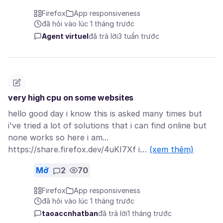
Firefox
App responsiveness
đã hỏi vào lúc 1 tháng trước
Agent virtuel
đã trả lời
3 tuần trước
very high cpu on some websites
hello good day i know this is asked many times but
i've tried a lot of solutions that i can find online but
none works so here i am...
https://share.firefox.dev/4uKI7Xf i…
(xem thêm)
Mở
2
70
Firefox
App responsiveness
đã hỏi vào lúc 1 tháng trước
taoaccnhatban
đã trả lời
1 tháng trước