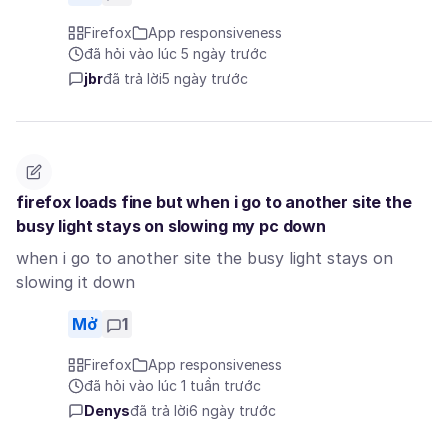
Firefox
App responsiveness
đã hỏi vào lúc 5 ngày trước
jbr
đã trả lời
5 ngày trước
firefox loads fine but when i go to another site the
busy light stays on slowing my pc down
when i go to another site the busy light stays on
slowing it down
Mở
1
Firefox
App responsiveness
đã hỏi vào lúc 1 tuần trước
Denys
đã trả lời
6 ngày trước