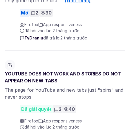
only gone up in the last …
(xem thêm)
Mở
2
30
Firefox
App responsiveness
đã hỏi vào lúc 2 tháng trước
TyDraniu
đã trả lời
2 tháng trước
YOUTUBE DOES NOT WORK AND STORIES DO NOT
APPEAR ON NEW TABS
The page for YouTube and new tabs just "spins" and
never stops
Đã giải quyết
2
40
Firefox
App responsiveness
đã hỏi vào lúc 2 tháng trước