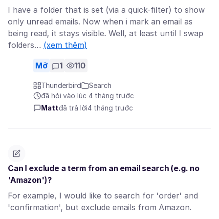
I have a folder that is set (via a quick-filter) to show
only unread emails. Now when i mark an email as
being read, it stays visible. Well, at least until I swap
folders…
(xem thêm)
Mở
1
110
Thunderbird
Search
đã hỏi vào lúc 4 tháng trước
Matt
đã trả lời
4 tháng trước
Can I exclude a term from an email search (e.g. no
'Amazon')?
For example, I would like to search for 'order' and
'confirmation', but exclude emails from Amazon.