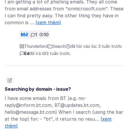
I am getting a lot of phishing emails. They all come
from email addresses from "onmicrosoft.com". These
I can find pretty easy. The other thing they have in
common is …
(xem thêm)
Mở
1
10
Thunderbird
Search
đã hỏi vào lúc 3 tuần trước
Ed
đã trả lời
3 tuần trước
Searching by domain - issue?
I have some emails from BT (e.g. no-
reply@inform.bt.com, BT@updates.bt.com,
hello@message.bt.com) When I search (using the bar
at the top) for: - "bt", it returns no resu…
(xem
thêm)