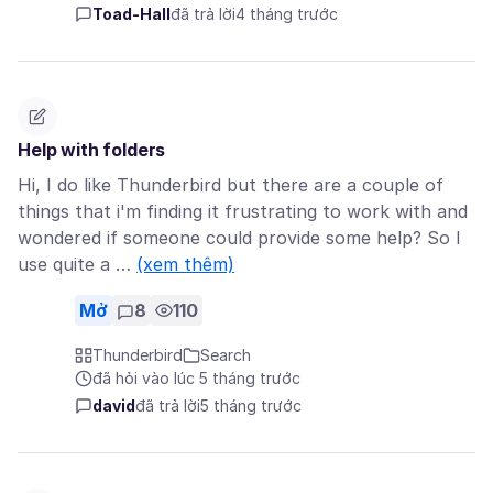
Toad-Hall
đã trả lời
4 tháng trước
Help with folders
Hi, I do like Thunderbird but there are a couple of
things that i'm finding it frustrating to work with and
wondered if someone could provide some help? So I
use quite a …
(xem thêm)
Mở
8
110
Thunderbird
Search
đã hỏi vào lúc 5 tháng trước
david
đã trả lời
5 tháng trước