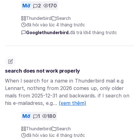
Mở
2
170
Thunderbird
Search
đã hỏi vào lúc 4 tháng trước
Googlethunderbird.
đã trả lời
4 tháng trước
search does not work properly
When I search for a name in Thunderbird mail e.g
Lennart, nothing from 2026 comes up, only older
mails from 2025-12-31 and backwards. if I search on
his e-mailadress, e.g…
(xem thêm)
Mở
1
180
Thunderbird
Search
đã hỏi vào lúc 4 tháng trước