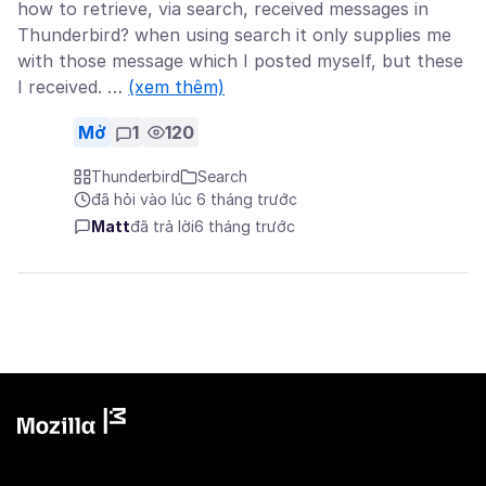
how to retrieve, via search, received messages in
Thunderbird? when using search it only supplies me
with those message which I posted myself, but these
I received. …
(xem thêm)
Mở
1
120
Thunderbird
Search
đã hỏi vào lúc 6 tháng trước
Matt
đã trả lời
6 tháng trước