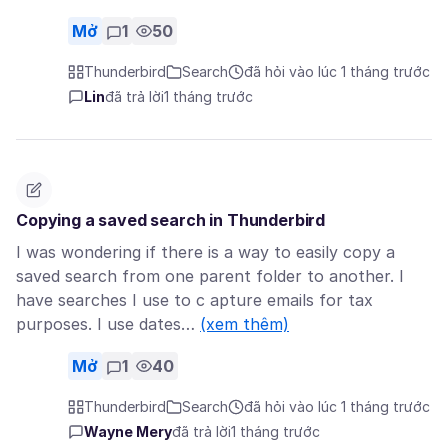
Mở
1
50
Thunderbird
Search
đã hỏi vào lúc 1 tháng trước
Lin
đã trả lời
1 tháng trước
Copying a saved search in Thunderbird
I was wondering if there is a way to easily copy a
saved search from one parent folder to another. I
have searches I use to c apture emails for tax
purposes. I use dates…
(xem thêm)
Mở
1
40
Thunderbird
Search
đã hỏi vào lúc 1 tháng trước
Wayne Mery
đã trả lời
1 tháng trước