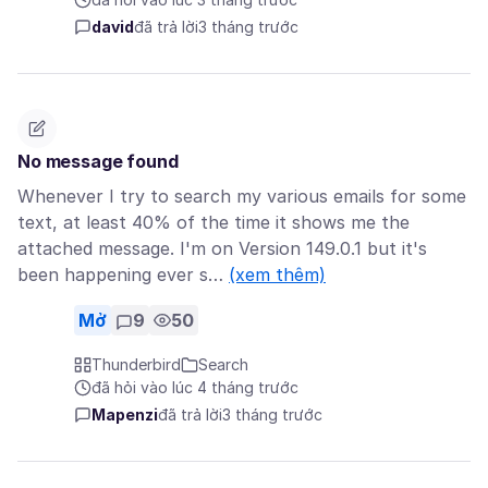
david
đã trả lời
3 tháng trước
No message found
Whenever I try to search my various emails for some
text, at least 40% of the time it shows me the
attached message. I'm on Version 149.0.1 but it's
been happening ever s…
(xem thêm)
Mở
9
50
Thunderbird
Search
đã hỏi vào lúc 4 tháng trước
Mapenzi
đã trả lời
3 tháng trước