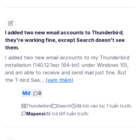
I added two new email accounts to Thunderbird;
they're working fine, except Search doesn't see
them.
I added two new email accounts to my Thunderbird
installation (140.12.1esr (64-bit) under Windows 10),
and am able to receive and send mail just fine. But
the T-bird Sea…
(xem thêm)
Mở
8
Thunderbird
Search
đã hỏi vào lúc 1 tuần trước
Mapenzi
đã trả lời
1 tuần trước