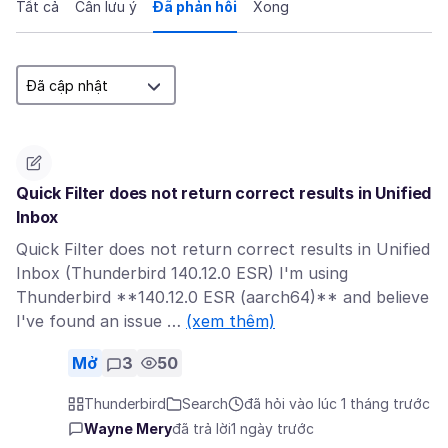
Tất cả
Cần lưu ý
Đã phản hồi
Xong
Quick Filter does not return correct results in Unified
Inbox
Quick Filter does not return correct results in Unified
Inbox (Thunderbird 140.12.0 ESR) I'm using
Thunderbird **140.12.0 ESR (aarch64)** and believe
I've found an issue …
(xem thêm)
Mở
3
50
Thunderbird
Search
đã hỏi vào lúc 1 tháng trước
Wayne Mery
đã trả lời
1 ngày trước