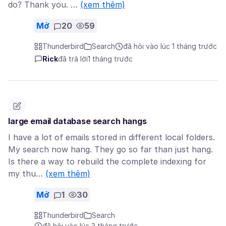
do? Thank you. …
(xem thêm)
Mở
20
59
Thunderbird
Search
đã hỏi vào lúc 1 tháng trước
Rick
đã trả lời
1 tháng trước
large email database search hangs
I have a lot of emails stored in different local folders.
My search now hang. They go so far than just hang.
Is there a way to rebuild the complete indexing for
my thu…
(xem thêm)
Mở
1
30
Thunderbird
Search
đã hỏi vào lúc 3 tháng trước