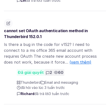
Lin
đã trả lời
3 tuần trước
cannot set OAuth authentication method in
Thunderbird 152.0.1
Is there a bug in the code for v152? I need to
connect to a ms office 365 email account with
requires OAuth The create new account process
does not work, because it force…
(xem thêm)
Đã giải quyết
2
60
Thunderbird
Email and messaging
đã hỏi vào lúc 3 tuần trước
Richard
đã trả lời
3 tuần trước