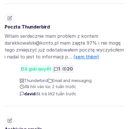
Poczta Thunderbird
Witam serdecznie mam problem z kontem
darekkowalski@konto.pl mam zajęte 97% i nie mogę
tego zmiejszyć już odistalowałem pocztę wyczyściłem
i nadal to jest to informacji p…
(xem thêm)
Đã giải quyết
1
20
Thunderbird
Email and messaging
đã hỏi vào lúc 2 tuần trước
david
đã trả lời
2 tuần trước