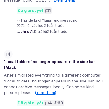
message found" QUEST…
(xem thêm)
Đã giải quyết
1
Thunderbird
Email and messaging
đã hỏi vào lúc 2 tuần trước
christ1
đã trả lời
2 tuần trước
'Local folders' no longer appears in the side bar
(Mac).
After I migrated everything to a different computer,
'Local folders' no longer appears in the side bar, so I
cannot archive messages locally. Can some kind
person please…
(xem thêm)
Đã giải quyết
4
60