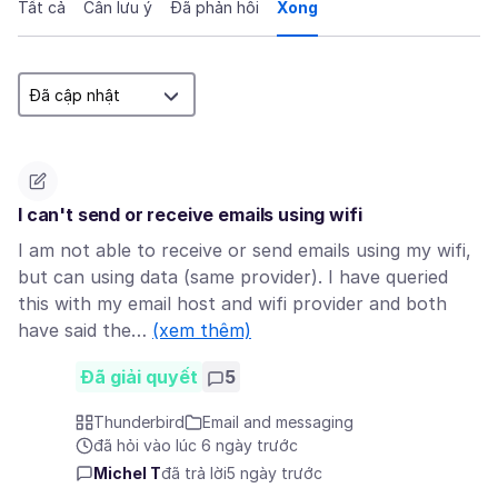
Tất cả
Cần lưu ý
Đã phản hồi
Xong
I can't send or receive emails using wifi
I am not able to receive or send emails using my wifi,
but can using data (same provider). I have queried
this with my email host and wifi provider and both
have said the…
(xem thêm)
Đã giải quyết
5
Thunderbird
Email and messaging
đã hỏi vào lúc 6 ngày trước
Michel T
đã trả lời
5 ngày trước