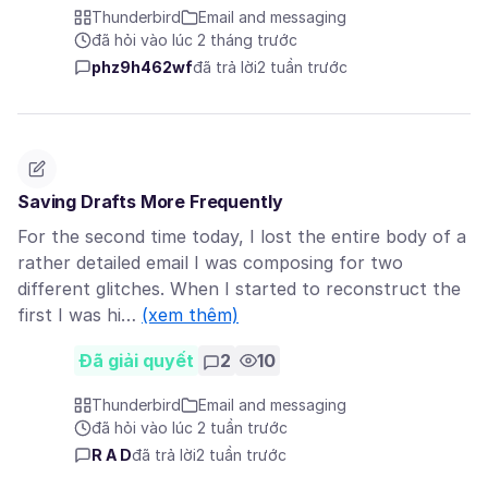
Thunderbird
Email and messaging
đã hỏi vào lúc 2 tháng trước
phz9h462wf
đã trả lời
2 tuần trước
Saving Drafts More Frequently
For the second time today, I lost the entire body of a
rather detailed email I was composing for two
different glitches. When I started to reconstruct the
first I was hi…
(xem thêm)
Đã giải quyết
2
10
Thunderbird
Email and messaging
đã hỏi vào lúc 2 tuần trước
R A D
đã trả lời
2 tuần trước