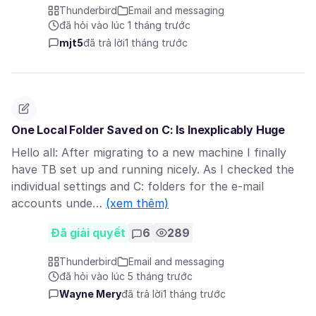
Thunderbird
Email and messaging
đã hỏi vào lúc 1 tháng trước
mjt5
đã trả lời
1 tháng trước
One Local Folder Saved on C: Is Inexplicably Huge
Hello all: After migrating to a new machine I finally
have TB set up and running nicely. As I checked the
individual settings and C: folders for the e-mail
accounts unde…
(xem thêm)
Đã giải quyết
6
289
Thunderbird
Email and messaging
đã hỏi vào lúc 5 tháng trước
Wayne Mery
đã trả lời
1 tháng trước