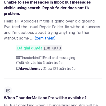
Unable to see messages in Inbox but messages
visible using search. Repair folder does not fix
problem.
Hello all, Apologies if this is going over old ground.
I've tried the usual Repair Folder fix without success
and I'm cautious about trying anything further
without some …
(xem thêm)
Đã giải quyết
8
70
Thunderbird
Email and messaging
đã hỏi vào lúc 3 tuần trước
dave.thomas
đã trả lời
1 tuần trước
When ThunderMail and Pro will be available?
Hi Just checking when ThunderMail and Pro will be