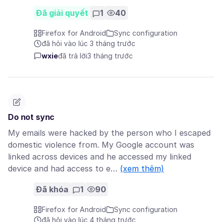
Đã giải quyết
1
40
Firefox for Android
Sync configuration
đã hỏi vào lúc 3 tháng trước
wxie
đã trả lời
3 tháng trước
Do not sync
My emails were hacked by the person who I escaped
domestic violence from. My Google account was
linked across devices and he accessed my linked
device and had access to e…
(xem thêm)
Đã khóa
1
90
Firefox for Android
Sync configuration
đã hỏi vào lúc 4 tháng trước