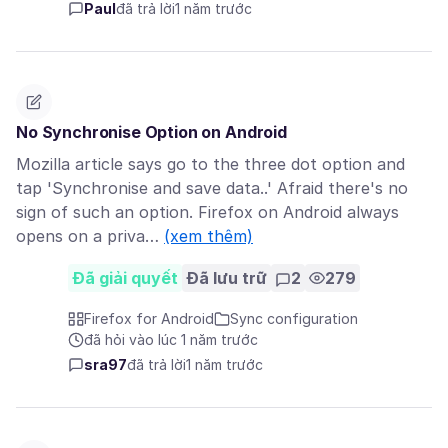
Paul
đã trả lời
1 năm trước
No Synchronise Option on Android
Mozilla article says go to the three dot option and
tap 'Synchronise and save data..' Afraid there's no
sign of such an option. Firefox on Android always
opens on a priva…
(xem thêm)
Đã giải quyết
Đã lưu trữ
2
279
Firefox for Android
Sync configuration
đã hỏi vào lúc 1 năm trước
sra97
đã trả lời
1 năm trước