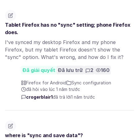
Tablet Firefox has no "sync" setting; phone Firefox
does.
I've synced my desktop Firefox and my phone
Firefox, but my tablet Firefox doesn't show the
"sync" option. What's wrong, and how do I fix it?
Đã giải quyết
Đã lưu trữ
2
160
Firefox for Android
Sync configuration
đã hỏi vào lúc 1 năm trước
crogerblair1
đã trả lời
1 năm trước
where is "sync and save data"?