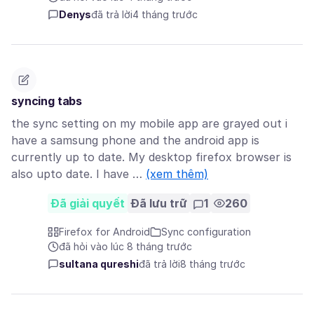
Denys
đã trả lời
4 tháng trước
syncing tabs
the sync setting on my mobile app are grayed out i
have a samsung phone and the android app is
currently up to date. My desktop firefox browser is
also upto date. I have …
(xem thêm)
Đã giải quyết
Đã lưu trữ
1
260
Firefox for Android
Sync configuration
đã hỏi vào lúc 8 tháng trước
sultana qureshi
đã trả lời
8 tháng trước