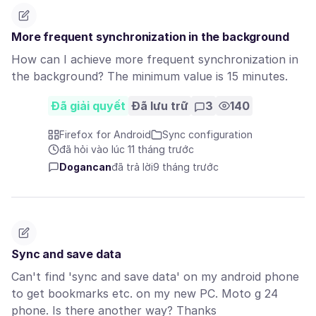
More frequent synchronization in the background
How can I achieve more frequent synchronization in
the background? The minimum value is 15 minutes.
Đã giải quyết
Đã lưu trữ
3
140
Firefox for Android
Sync configuration
đã hỏi vào lúc 11 tháng trước
Dogancan
đã trả lời
9 tháng trước
Sync and save data
Can't find 'sync and save data' on my android phone
to get bookmarks etc. on my new PC. Moto g 24
phone. Is there another way? Thanks