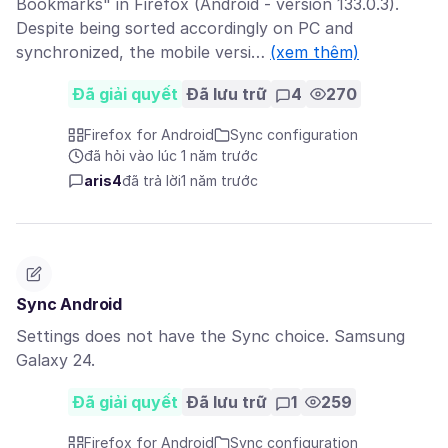
Bookmarks" in Firefox (Android - version 133.0.3).
Despite being sorted accordingly on PC and
synchronized, the mobile versi…
(xem thêm)
Đã giải quyết
Đã lưu trữ
4
270
Firefox for Android
Sync configuration
đã hỏi vào lúc 1 năm trước
aris4
đã trả lời
1 năm trước
Sync Android
Settings does not have the Sync choice. Samsung
Galaxy 24.
Đã giải quyết
Đã lưu trữ
1
259
Firefox for Android
Sync configuration